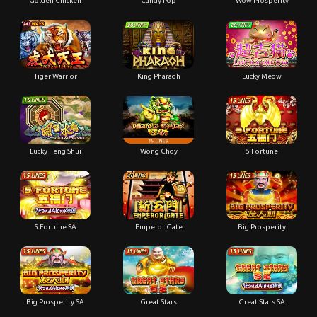
Golden Chicken
Candy Pop
Wow Prosperity
Tiger Warrior
King Pharaoh
Lucky Meow
Lucky Feng Shui
Wong Choy
5 Fortune
5 Fortune SA
Emperor Gate
Big Prosperity
Big Prosperity SA
Great Stars
Great Stars SA