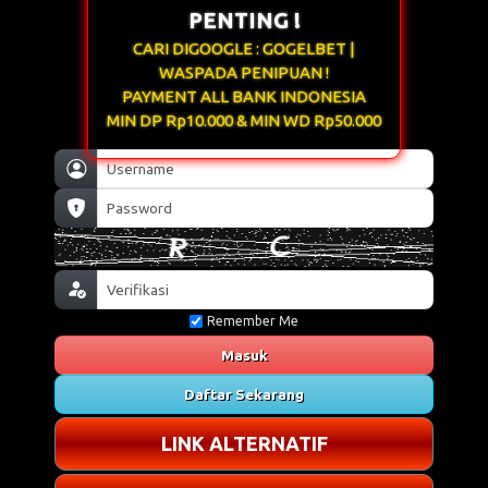
PENTING !
CARI DIGOOGLE : GOGELBET |
WASPADA PENIPUAN !
PAYMENT ALL BANK INDONESIA
MIN DP Rp10.000 & MIN WD Rp50.000
Remember Me
Masuk
Daftar Sekarang
LINK ALTERNATIF