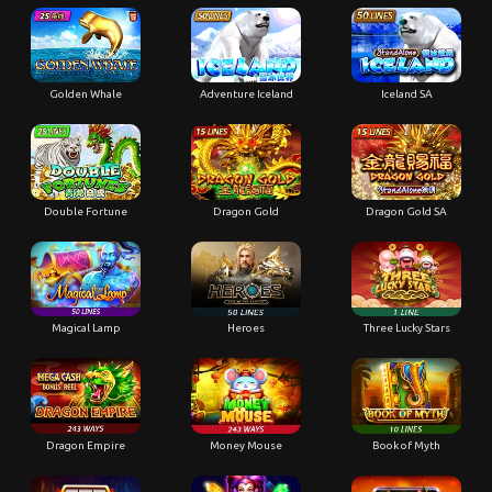
Golden Whale
Adventure Iceland
Iceland SA
Double Fortune
Dragon Gold
Dragon Gold SA
Magical Lamp
Heroes
Three Lucky Stars
Dragon Empire
Money Mouse
Book of Myth