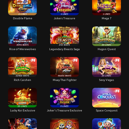
Double Flame
Jokers Treasure
Mega 7
Rise of Werewolves
Legendary Beasts Saga
Hugon Quest
Rich Caishen
Muay Thai Fighter
Sexy Vegas
Lucky Koi Exclusive
Joker's Treasure Exclusive
Space Conquest