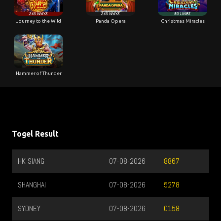
Journey to the Wild
Panda Opera
Christmas Miracles
Hammer of Thunder
Togel Result
HK SIANG
07-08-2026
8867
SHANGHAI
07-08-2026
5278
SYDNEY
07-08-2026
0158