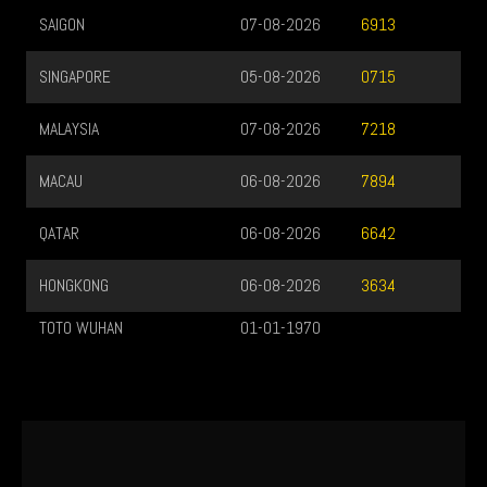
SAIGON
07-08-2026
6913
SINGAPORE
05-08-2026
0715
MALAYSIA
07-08-2026
7218
MACAU
06-08-2026
7894
QATAR
06-08-2026
6642
HONGKONG
06-08-2026
3634
TOTO WUHAN
01-01-1970