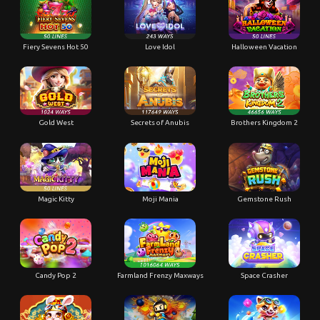
Fiery Sevens Hot 50
Love Idol
Halloween Vacation
Gold West
Secrets of Anubis
Brothers Kingdom 2
Magic Kitty
Moji Mania
Gemstone Rush
Candy Pop 2
Farmland Frenzy Maxways
Space Crasher