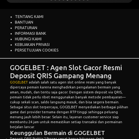
TENTANG KAMI
BANTUAN
PERATURAN
INFORMASI BANK
HUBUNGI KAMI
KEBIJAKAN PRIVASI
PERSETUJUAN COOKIES
GOGELBET : Agen Slot Gacor Resmi
Deposit QRIS Gampang Menang
GOGELBET
adalah salah satu agen slot online resmi yang banyak
dipercaya pemain karena menghadirkan pengalaman bermain yang
aman, mudah, dan tentu saja gacor. Dengan sistem deposit via QRIS,
pemain tidak perlu ribet menggunakan banyak metode pembayaran—
cukup sekali scan, saldo langsung masuk, dan bisa segera bermain.
Sebagai situs slot terpercaya, GOGELBET menyediakan berbagai pilihan
game dari provider ternama dengan RTP tinggi sehingga peluang
menang jauh lebih besar. Selain itu, layanan customer service siap
membantu 24 jam untuk memastikan setiap transaksi dan permainan
berjalan lancar.
Keunggulan Bermain di GOGELBET
Deposit QRIS Praktis ? Proses cepat hanya hitungan detik.