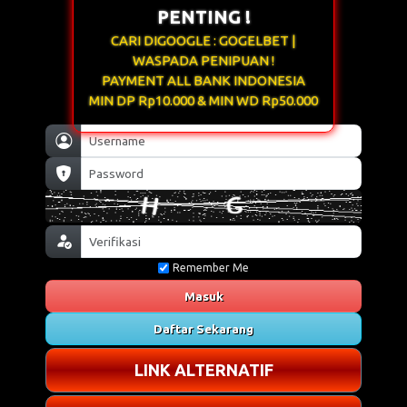
PENTING !
CARI DIGOOGLE : GOGELBET |
WASPADA PENIPUAN !
PAYMENT ALL BANK INDONESIA
MIN DP Rp10.000 & MIN WD Rp50.000
Remember Me
Masuk
Daftar Sekarang
LINK ALTERNATIF