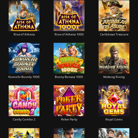
Rise of Athena
Rise of Athena 1000
Caribbean Treasure
Kunoichi Bounty 1000
Bunny Bonaza 1000
Wukong Rising
Candy Combo 2
Poker Party
Royal Gems