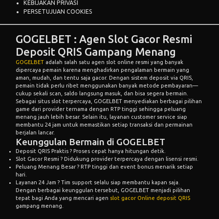
KEBIJAKAN PRIVASI
PERSETUJUAN COOKIES
GOGELBET : Agen Slot Gacor Resmi
Deposit QRIS Gampang Menang
GOGELBET
adalah salah satu agen slot online resmi yang banyak
dipercaya pemain karena menghadirkan pengalaman bermain yang
aman, mudah, dan tentu saja gacor. Dengan sistem deposit via QRIS,
pemain tidak perlu ribet menggunakan banyak metode pembayaran—
cukup sekali scan, saldo langsung masuk, dan bisa segera bermain.
Sebagai situs slot terpercaya, GOGELBET menyediakan berbagai pilihan
game dari provider ternama dengan RTP tinggi sehingga peluang
menang jauh lebih besar. Selain itu, layanan customer service siap
membantu 24 jam untuk memastikan setiap transaksi dan permainan
berjalan lancar.
Keunggulan Bermain di GOGELBET
Deposit QRIS Praktis ? Proses cepat hanya hitungan detik.
Slot Gacor Resmi ? Didukung provider terpercaya dengan lisensi resmi.
Peluang Menang Besar ? RTP tinggi dan event bonus menarik setiap
hari.
Layanan 24 Jam ? Tim support selalu siap membantu kapan saja.
Dengan berbagai keunggulan tersebut, GOGELBET menjadi pilihan
tepat bagi Anda yang mencari agen
slot gacor Online deposit QRIS
gampang menang.