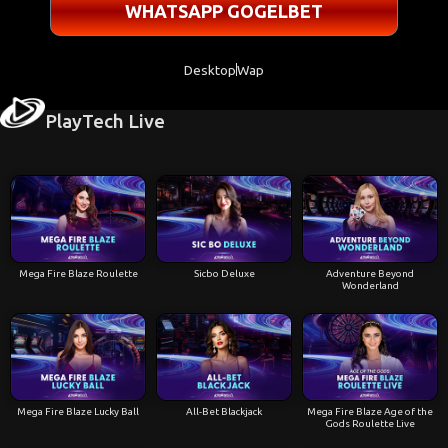
WHATSAPP GOGELBET
Desktop
Wap
PlayTech Live
Mega Fire Blaze Roulette
Sicbo Deluxe
Adventure Beyond
Wonderland
Mega Fire Blaze Lucky Ball
All-Bet Blackjack
Mega Fire Blaze Age of the
Gods Roulette Live