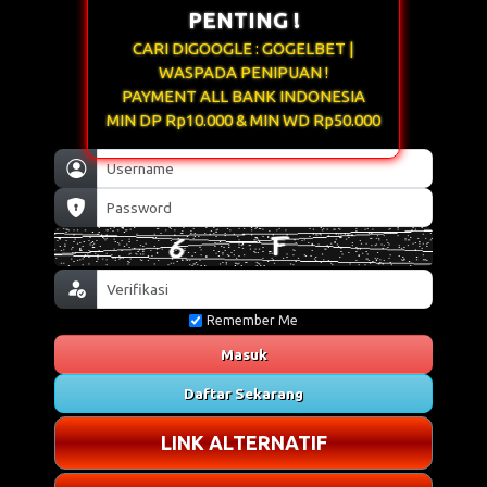
PENTING !
CARI DIGOOGLE : GOGELBET |
WASPADA PENIPUAN !
PAYMENT ALL BANK INDONESIA
MIN DP Rp10.000 & MIN WD Rp50.000
Remember Me
Masuk
Daftar Sekarang
LINK ALTERNATIF