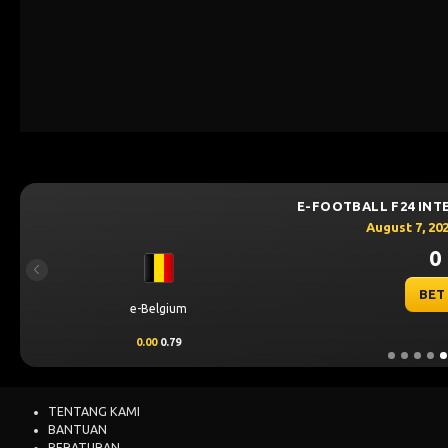
E-FOOTBALL F24 INT
August 7, 20
0 
Previous
BET
e-Belgium
0.00
0.79
TENTANG KAMI
BANTUAN
PERATURAN