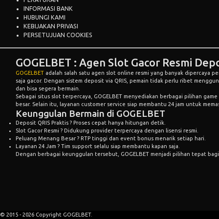
INFORMASI BANK
HUBUNGI KAMI
KEBIJAKAN PRIVASI
PERSETUJUAN COOKIES
GOGELBET : Agen Slot Gacor Resmi De
GOGELBET
adalah salah satu agen slot online resmi yang banyak dipercaya
saja gacor. Dengan sistem deposit via QRIS, pemain tidak perlu ribet meng
dan bisa segera bermain.
Sebagai situs slot terpercaya, GOGELBET menyediakan berbagai pilihan game
besar. Selain itu, layanan customer service siap membantu 24 jam untuk memas
Keunggulan Bermain di GOGELBET
Deposit QRIS Praktis ? Proses cepat hanya hitungan detik.
Slot Gacor Resmi ? Didukung provider terpercaya dengan lisensi resmi.
Peluang Menang Besar ? RTP tinggi dan event bonus menarik setiap hari.
Layanan 24 Jam ? Tim support selalu siap membantu kapan saja.
Dengan berbagai keunggulan tersebut, GOGELBET menjadi pilihan tepat bag
© 2015 - 2026 Copyright GOGELBET.