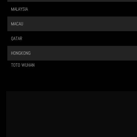
MALAYSIA
MACAU
QATAR
HONGKONG
TOTO WUHAN