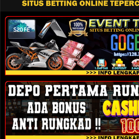
BONUS BULANAN TURNOVER KHUSUS SLOT!
BURUAN TINGKATKAN TURNOVER BULANAN KAMU HANYA DI
GOGELBET
SITUS
ANDALAN BAGI KAMU.
* TurnOver 100,000,000,000 = Mobil Daihatsu Rocky
* TurnOver 50,000,000,000 = Motor KTM RC 250
* TurnOver 20,000,000,000 = IPhone 14 PRO MAX
* TurnOver 10,000,000,000 = Samsung GALAXY S23
* TurnOver 5,000,000,000 = Saldo 5,000,000