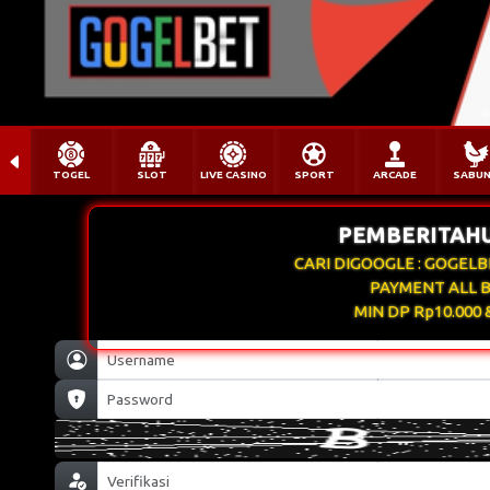
TOGEL
SLOT
LIVE CASINO
SPORT
ARCADE
SABU
PEMBERITAHU
CARI DIGOOGLE : GOGELB
PAYMENT ALL 
MIN DP Rp10.000 