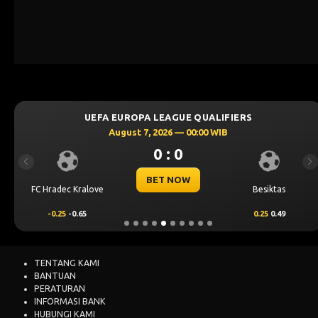
UEFA EUROPA LEAGUE QUALIFIERS
August 7, 2026 — 00:00 WIB
0 : 0
Previous
Ne
BET NOW
FC Hradec Kralove
Besiktas
-0.25
-0.65
0.25
0.49
TENTANG KAMI
BANTUAN
PERATURAN
INFORMASI BANK
HUBUNGI KAMI