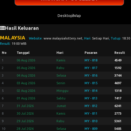
Desktop
Wap
Hasil Keluaran
MALAYSIA
Website:
www.malaysialottery.net
, Hari:
Setiap Hari
, Tutup:
18:30
Result:
19:00 WIB
No
Tanggal
Hari
Pasaran
Result
1
06 Aug 2026
Kamis
MY - 818
4549
2
05 Aug 2026
Rabu
MY - 817
1592
3
04 Aug 2026
Selasa
MY - 816
3744
4
03 Aug 2026
Senin
MY - 815
4697
5
02 Aug 2026
Minggu
MY - 814
1318
6
01 Aug 2026
Sabtu
MY - 813
7417
7
31 Jul 2026
Jumat
MY - 812
6241
8
30 Jul 2026
Kamis
MY - 811
2773
9
29 Jul 2026
Rabu
MY - 810
5361
10
28 Jul 2026
Selasa
MY - 809
5605