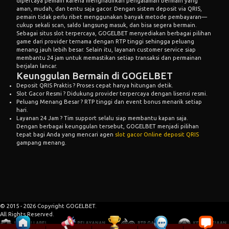
dipercaya pemain karena menghadirkan pengalaman bermain yang
aman, mudah, dan tentu saja gacor. Dengan sistem deposit via QRIS,
pemain tidak perlu ribet menggunakan banyak metode pembayaran—
cukup sekali scan, saldo langsung masuk, dan bisa segera bermain.
Sebagai situs slot terpercaya, GOGELBET menyediakan berbagai pilihan
game dari provider ternama dengan RTP tinggi sehingga peluang
menang jauh lebih besar. Selain itu, layanan customer service siap
membantu 24 jam untuk memastikan setiap transaksi dan permainan
berjalan lancar.
Keunggulan Bermain di GOGELBET
Deposit QRIS Praktis ? Proses cepat hanya hitungan detik.
Slot Gacor Resmi ? Didukung provider terpercaya dengan lisensi resmi.
Peluang Menang Besar ? RTP tinggi dan event bonus menarik setiap
hari.
Layanan 24 Jam ? Tim support selalu siap membantu kapan saja.
Dengan berbagai keunggulan tersebut, GOGELBET menjadi pilihan
tepat bagi Anda yang mencari agen
slot gacor Online deposit QRIS
gampang menang.
© 2015 - 2026 Copyright GOGELBET.
All Rights Reserved.