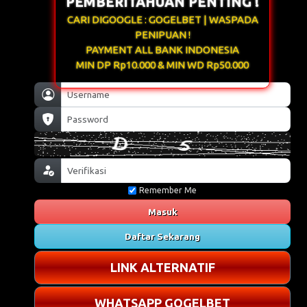
PEMBERITAHUAN PENTING !
CARI DIGOOGLE : GOGELBET | WASPADA
PENIPUAN !
PAYMENT ALL BANK INDONESIA
MIN DP Rp10.000 & MIN WD Rp50.000
Remember Me
Masuk
Daftar Sekarang
LINK ALTERNATIF
WHATSAPP GOGELBET