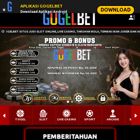
APLIKASI GOGELBET
×
DOWNLOAD
Download Aplikasi Android
GELBET SITUS JUDI SLOT ONLINE, LIVE CASINO, TARUHAN BOLA, TEMBAK IKAN JOKER DAN AGEN T
TOGEL
SLOT
LIVE CASINO
SPORT
ARCADE
SABU
PEMBERITAHUAN