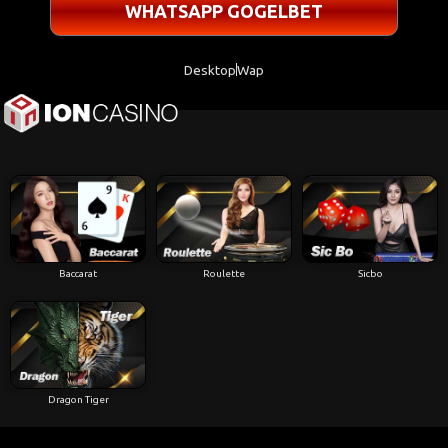
WHATSAPP GOGELBET
Desktop
Wap
Baccarat
Roulette
Sicbo
Dragon Tiger