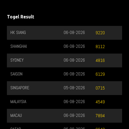
Togel Result
HK SIANG
06-08-2026
9220
SHANGHAI
06-08-2026
8112
SYDNEY
06-08-2026
4816
SAIGON
06-08-2026
6129
SINGAPORE
05-08-2026
0715
MALAYSIA
06-08-2026
4549
MACAU
06-08-2026
7894