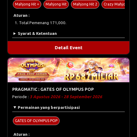
Mahjong Hit +
Mahjong Hit
Mahjong Hit 2
Crazy Mahjong
Aturan :
Total Pemenang 171,000.
Syarat & Ketentuan
Detail Event
PRAGMATIC : GATES OF OLYMPUS POP
Periode :
3 Agustus 2026 - 28 September 2026
Permainan yang berpartisipasi
GATES OF OLYMPUS POP
Aturan :