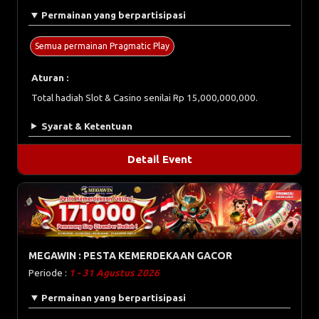
Permainan yang berpartisipasi
Semua permainan Pragmatic Play
Aturan :
Total hadiah Slot & Casino senilai Rp 15,000,000,000.
Syarat & Ketentuan
Detail Event
MEGAWIN : PESTA KEMERDEKAAN GACOR
Periode :
1 - 31 Agustus 2026
Permainan yang berpartisipasi