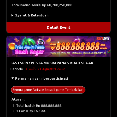
Total hadiah senilai Rp 68,780,250,000.
Syarat & Ketentuan
Detail Event
FASTSPIN : PESTA MUSIM PANAS BUAH SEGAR
Periode :
1 Juli - 31 Agustus 2026
Permainan yang berpartisipasi
Semua game Fastspin kecuali game Tembak Ikan
Aturan :
Total hadiah Rp 888,888,888.
1 EXP = Rp.16,500.