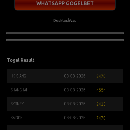
WHATSAPP GOGELBET
Desktop
Wap
Togel Result
HK SIANG
08-08-2026
2476
SHANGHAI
08-08-2026
4554
SYDNEY
08-08-2026
2413
SAIGON
08-08-2026
7478