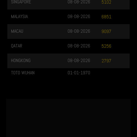
SINGAPORE
08-08-2026
5102
MALAYSIA
08-08-2026
6851
MACAU
08-08-2026
9097
QATAR
08-08-2026
5256
HONGKONG
08-08-2026
2797
TOTO WUHAN
01-01-1970