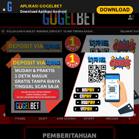
APLIKASI GOGELBET
×
DOWNLOAD
Download Aplikasi Android
 PULSA DAN E-WALET MINIMAL DEPOSIT 10.000 TERIMA KASIH...
SELAMAT DATANG
TOGEL
SLOT
LIVE CASINO
SPORT
ARCADE
SABU
PEMBERITAHUAN