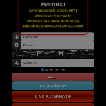
PENTING !
CARI DIGOOGLE : GOGELBET |
WASPADA PENIPUAN !
PAYMENT ALL BANK INDONESIA
MIN DP Rp10.000 & MIN WD Rp50.000
Remember Me
Masuk
Daftar Sekarang
LINK ALTERNATIF